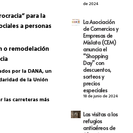
de 2024
ocracia” para la
La Asociación
ociales a personas
de Comercios y
Empresas de
Mislata (CEM)
ón o remodelación
anuncia el
“Shopping
ncia
Day” con
descuentos,
cados por la DANA, un
sorteos y
idaridad de la Unión
precios
especiales
18 de junio de 2024
r las carreteras más
Las visitas a los
refugios
antiaéreos de