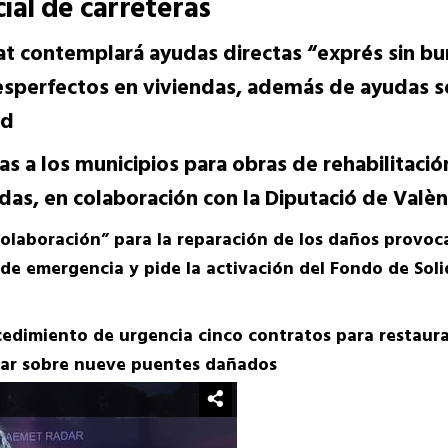
cial de carreteras
at contemplará ayudas directas “exprés sin bur
esperfectos en viviendas, además de ayudas s
ad
s a los municipios para obras de rehabilitaci
adas, en colaboración con la Diputació de Valè
“colaboración” para la reparación de los daños provo
 de emergencia y pide la activación del Fondo de Sol
cedimiento de urgencia cinco contratos para restaura
tuar sobre nueve puentes dañados