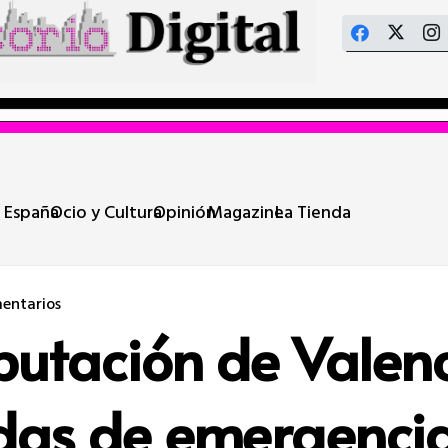
 España
Ocio y Cultura
Opinión
Magazine
La Tienda
entarios
iputación de Valen
das de emergencia