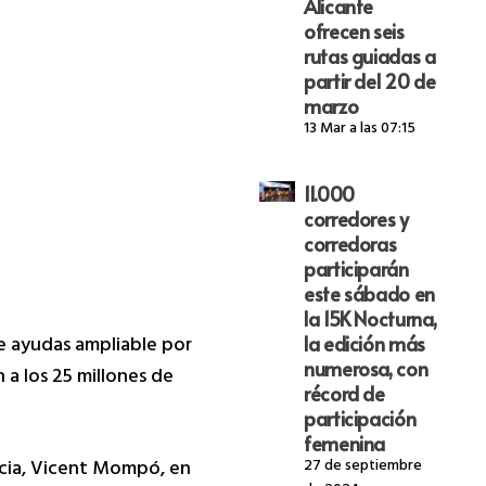
Alicante
ofrecen seis
rutas guiadas a
partir del 20 de
marzo
13 Mar a las 07:15
11.000
corredores y
corredoras
participarán
este sábado en
la 15K Nocturna,
de ayudas ampliable por
la edición más
numerosa, con
 a los 25 millones de
récord de
participación
femenina
ncia, Vicent Mompó, en
27 de septiembre