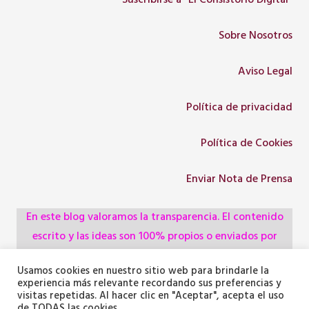
Suscribirse a “El Consistorio Digital”
Sobre Nosotros
Aviso Legal
Política de privacidad
Política de Cookies
Enviar Nota de Prensa
En este blog valoramos la transparencia. El contenido
escrito y las ideas son 100% propios o enviados por
colaboradores, empresas, asociaciones y
Usamos cookies en nuestro sitio web para brindarle la
administraciones, pero utilizamos herramientas de
experiencia más relevante recordando sus preferencias y
inteligencia artificial para optimizar la maquetación del
visitas repetidas. Al hacer clic en "Aceptar", acepta el uso