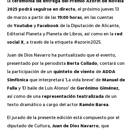
la
ceremonia de entrega del Premio Azorín de Novela
2025 podrá seguirse en directo
, el próximo jueves 13
de marzo a partir de las
19:00 horas
, en las cuentas
de
Youtube
y
Facebook
de la Diputación de Alicante,
Editorial Planeta y Planeta de Libros, así como en la
red
social X
, a través de la etiqueta #azorin2025.
Juan de Dios Navarro ha puntualizado que el evento,
presentado por la periodista
Berta Collado
, contará con
la participación de un
quinteto de viento
de
ADDA
Simfònica
que interpretará ‘La vida breve’ de
Manuel de
Falla
y ‘El baile de Luis Alonso’ de
Gerónimo Giménez
,
así como de una
representación teatralizada
de un
texto dramático a cargo del actor
Ramón Barea
.
El jurado de la presente edición está compuesto por el
diputado de Cultura,
Juan de Dios Navarro
, que