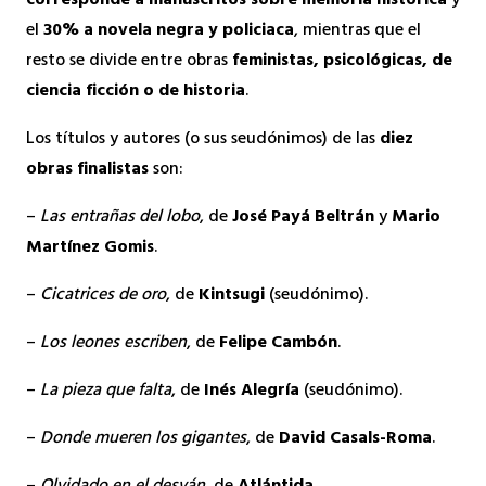
corresponde a manuscritos sobre memoria histórica
y
el
30% a novela negra y policiaca
, mientras que el
resto se divide entre obras
feministas, psicológicas, de
ciencia ficción o de historia
.
Los títulos y autores (o sus seudónimos) de las
diez
obras finalistas
son:
–
Las entrañas del lobo
, de
José Payá Beltrán
y
Mario
Martínez Gomis
.
–
Cicatrices de oro
, de
Kintsugi
(seudónimo).
–
Los leones escriben
, de
Felipe Cambón
.
–
La pieza que falta
, de
Inés Alegría
(seudónimo).
–
Donde mueren los gigantes
, de
David Casals-Roma
.