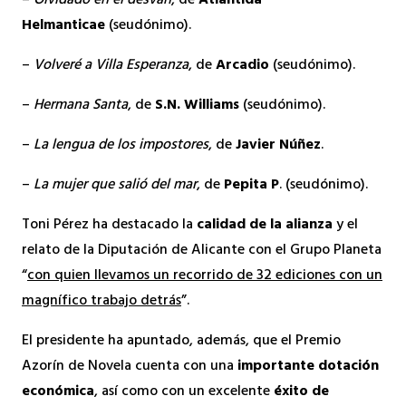
–
Olvidado en el desván
, de
Atlántida
Helmanticae
(seudónimo).
–
Volveré a Villa Esperanza
, de
Arcadio
(seudónimo).
–
Hermana Santa
, de
S.N. Williams
(seudónimo).
–
La lengua de los impostores
, de
Javier Núñez
.
–
La mujer que salió del mar
, de
Pepita P
. (seudónimo).
Toni Pérez ha destacado la
calidad de la alianza
y el
relato de la Diputación de Alicante con el Grupo Planeta
“
con quien llevamos un recorrido de 32 ediciones con un
magnífico trabajo detrás
”.
El presidente ha apuntado, además, que el Premio
Azorín de Novela cuenta con una
importante dotación
económica
, así como con un excelente
éxito de