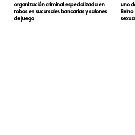
organización criminal especializada en
uno d
 y
robos en sucursales bancarias y salones
Reino 
de juego
sexua