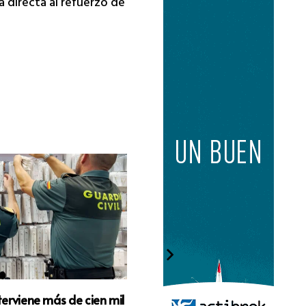
a directa al refuerzo de
nterviene más de cien mil
La Policía Nacional y los Moss