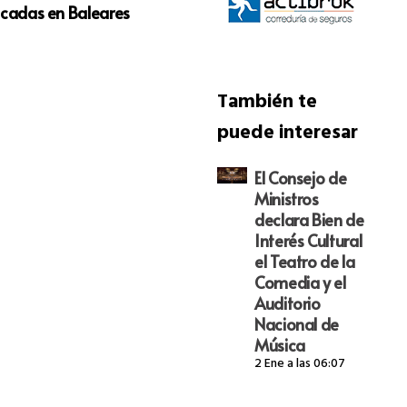
ificadas en Baleares
d’Esquadra Devuelven un Relie
XVI Robado en Navarra
También te
puede interesar
El Consejo de
Ministros
declara Bien de
Interés Cultural
el Teatro de la
Comedia y el
Auditorio
Nacional de
Música
2 Ene a las 06:07