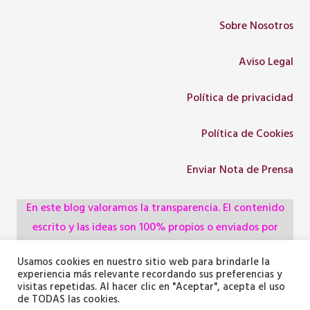
Sobre Nosotros
Aviso Legal
Política de privacidad
Política de Cookies
Enviar Nota de Prensa
En este blog valoramos la transparencia. El contenido
escrito y las ideas son 100% propios o enviados por
colaboradores, empresas, asociaciones y
Usamos cookies en nuestro sitio web para brindarle la
administraciones, pero utilizamos herramientas de
experiencia más relevante recordando sus preferencias y
inteligencia artificial para optimizar la maquetación del
visitas repetidas. Al hacer clic en "Aceptar", acepta el uso
de TODAS las cookies.
texto y generar algunas de las imágenes ilustrativas.