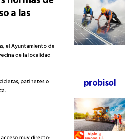
as normas de
so a las
ias, el Ayuntamiento de
vecina de la localidad
probisol
icletas, patinetes o
ca.
e acceso muy directo: