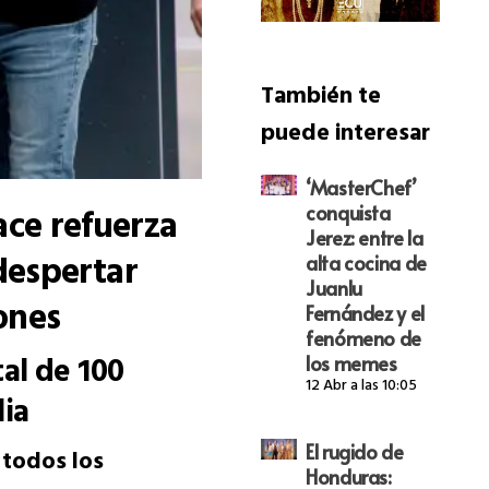
También te
puede interesar
‘MasterChef’
ce refuerza
conquista
Jerez: entre la
despertar
alta cocina de
Juanlu
iones
Fernández y el
fenómeno de
al de 100
los memes
12 Abr a las 10:05
lia
El rugido de
 todos los
Honduras: