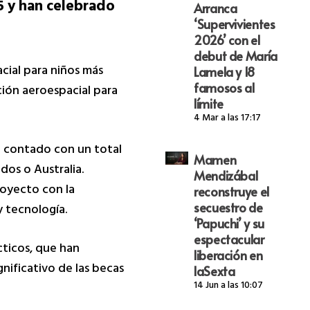
5 y han celebrado
Arranca
‘Supervivientes
2026’ con el
debut de María
cial para niños más
Lamela y 18
famosos al
ión aeroespacial para
límite
4 Mar a las 17:17
a contado con un total
Mamen
dos o Australia.
Mendizábal
royecto con la
reconstruye el
secuestro de
 tecnología.
‘Papuchi’ y su
espectacular
cticos, que han
liberación en
nificativo de las becas
laSexta
14 Jun a las 10:07