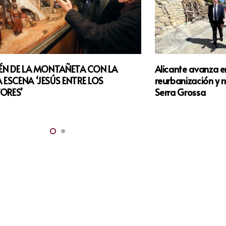
LÉN DE LA MONTAÑETA CON LA
Alicante avanza e
 ESCENA ‘JESÚS ENTRE LOS
reurbanización y 
ORES’
Serra Grossa