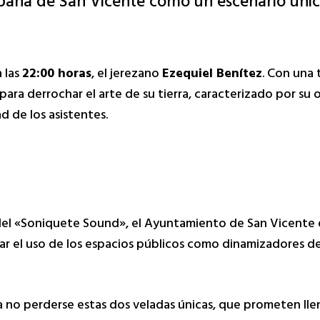
España de San Vicente como un escenario únic
a las
22:00 horas
, el jerezano
Ezequiel Benítez
. Con una 
e para derrochar el arte de su tierra, caracterizado por su
d de los asistentes.
el «Soniquete Sound», el Ayuntamiento de San Vicente d
iar el uso de los espacios públicos como dinamizadores de 
 a no perderse estas dos veladas únicas, que prometen lle