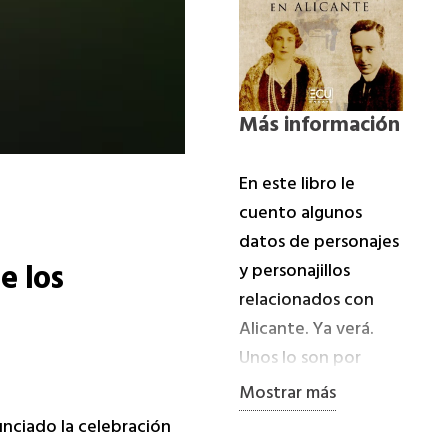
Más información
En este libro le
cuento algunos
datos de personajes
e los
y personajillos
relacionados con
Alicante. Ya verá.
Unos lo son por
nacimiento, otros
Mostrar más
son alicantinos de
nunciado la celebración
adopción que