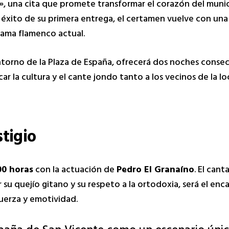
», una cita que promete transformar el corazón del munic
 el éxito de su primera entrega, el certamen vuelve con u
orama flamenco actual.
ntorno de la Plaza de España, ofrecerá dos noches conse
car la cultura y el cante jondo tanto a los vecinos de la l
tigio
00 horas
con la actuación de
Pedro El Granaíno
. El cant
su quejío gitano y su respeto a la ortodoxia, será el enc
uerza y emotividad.