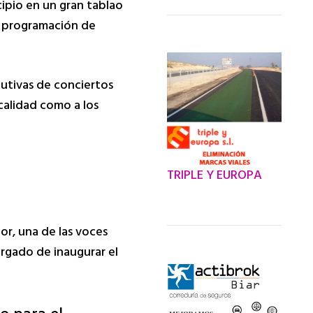
ipio en un gran tablao
vinieron a Alicante
na programación de
por una u otra razón
y aquí se quedaron,
y están aquellos que
cutivas de conciertos
estuvieron de paso
ocalidad como a los
por la capital
alicantina y se
marcharon
TRIPLE Y EUROPA
llevándose un buen
recuerdo.
aor, una de las voces
argado de inaugurar el