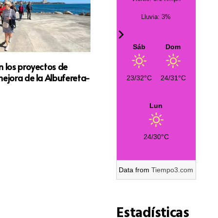
Lluvia: 3%
Sáb
Dom
n los proyectos de
EL BELÉN GIGANTE EN LA PLAZ
mejora de la Albufereta-
AYUNTAMIENTO DE ALICANT
23/32°C
24/31°C
CENTRO NEURÁLGICO DE LA 
2023
Lun
24/30°C
Data from
Tiempo3.com
Estadísticas