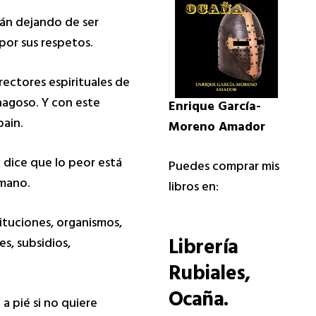
tán dejando de ser
por sus respetos.
rectores espirituales de
enagoso. Y con este
Enrique García-
ain.
Moreno Amador
 dice que lo peor está
Puedes comprar mis
umano.
libros en:
tituciones, organismos,
Librería
s, subsidios,
Rubiales
,
Ocaña.
a pié si no quiere