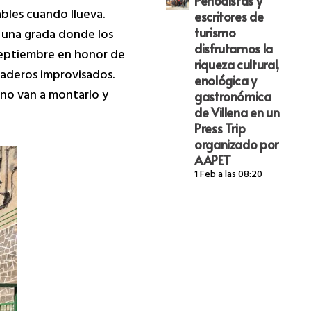
Periodistas y
bles cuando llueva.
escritores de
turismo
a una grada donde los
disfrutamos la
 septiembre en honor de
riqueza cultural,
rladeros improvisados.
enológica y
, no van a montarlo y
gastronómica
de Villena en un
Press Trip
organizado por
AAPET
1 Feb a las 08:20