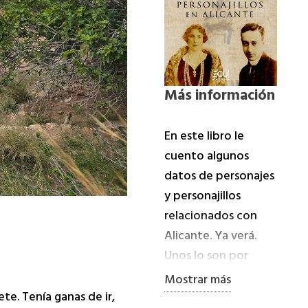
Más información
En este libro le
cuento algunos
datos de personajes
y personajillos
relacionados con
Alicante. Ya verá.
Unos lo son por
nacimiento, otros
Mostrar más
son alicantinos de
te. Tenía ganas de ir,