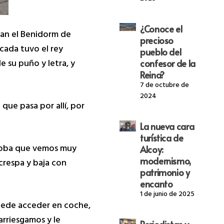
¿Conoce el
man el Benidorm de
precioso
cada tuvo el rey
pueblo del
e su puño y letra, y
confesor de la
Reina?
7 de octubre de
2024
que pasa por allí, por
La nueva cara
turística de
a Toba que vemos muy
Alcoy:
modernismo,
crespa y baja con
patrimonio y
encanto
1 de junio de 2025
puede acceder en coche,
arriesgamos y le