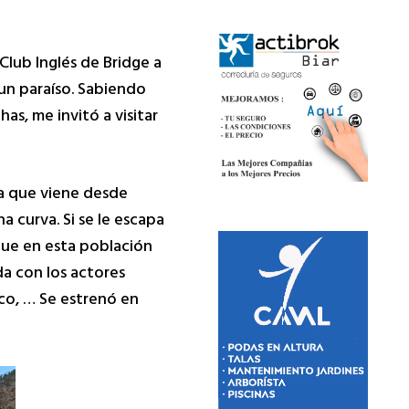
adopción que
vinieron a Alicante
Club Inglés de Bridge a
por una u otra razón
un paraíso. Sabiendo
y aquí se quedaron,
as, me invitó a visitar
y están aquellos que
estuvieron de paso
por la capital
era que viene desde
alicantina y se
na curva. Si se le escapa
marcharon
 que en esta población
llevándose un buen
da con los actores
recuerdo.
sco, … Se estrenó en