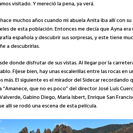
os visitado. Y mereció la pena, ya verá.
ace muchos años cuando mi abuela Anita iba allí con su 
eles de esta población. Entonces me decía que Ayna era 
afía española y descubrir sus sorpresas, y este tiene much
e a descubrirlas.
sde donde disfrutar de sus vistas. Al llegar por la carret
ablo. Fíjese bien, hay unas escalerillas entre las rocas en u
os más. El siguiente es el mirador del Sidecar recordando
la “Amanece, que no es poco” del director José Luís Cuer
Valverde, Gabino Diego, María Isbert, Enrique San Franci
e allí se rodó una escena de esta película.