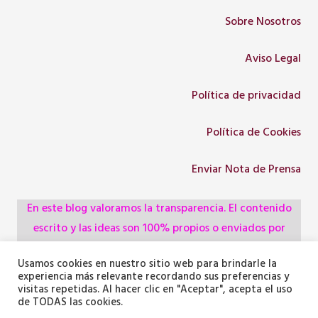
Sobre Nosotros
Aviso Legal
Política de privacidad
Política de Cookies
Enviar Nota de Prensa
En este blog valoramos la transparencia. El contenido
escrito y las ideas son 100% propios o enviados por
colaboradores, empresas, asociaciones y
Usamos cookies en nuestro sitio web para brindarle la
administraciones, pero utilizamos herramientas de
experiencia más relevante recordando sus preferencias y
inteligencia artificial para optimizar la maquetación del
visitas repetidas. Al hacer clic en "Aceptar", acepta el uso
de TODAS las cookies.
texto y generar algunas de las imágenes ilustrativas.