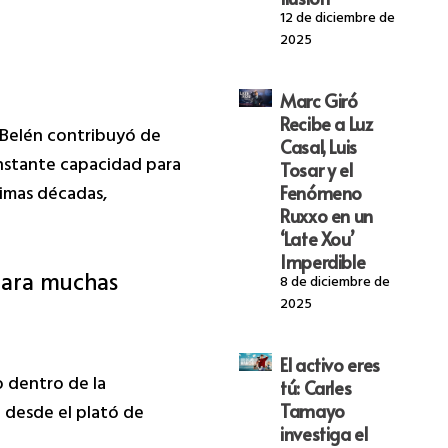
12 de diciembre de
2025
Marc Giró
Recibe a Luz
 Belén contribuyó de
Casal, Luis
onstante capacidad para
Tosar y el
ltimas décadas,
Fenómeno
Ruxxo en un
‘Late Xou’
Imperdible
 para muchas
8 de diciembre de
2025
El activo eres
o dentro de la
tú: Carles
Tamayo
a desde el plató de
investiga el