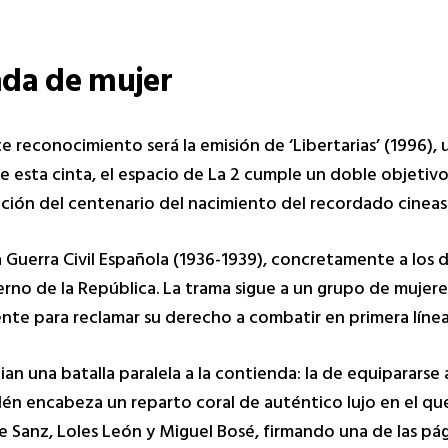
ada de mujer
e reconocimiento será la emisión de ‘Libertarias’ (1996), 
 esta cinta, el espacio de La 2 cumple un doble objetivo:
ión del centenario del nacimiento del recordado cineast
 la Guerra Civil Española (1936-1939), concretamente a los d
erno de la República. La trama sigue a un grupo de mujere
ente para reclamar su derecho a combatir en primera línea
ician una batalla paralela a la contienda: la de equiparars
elén encabeza un reparto coral de auténtico lujo en el q
Jorge Sanz, Loles León y Miguel Bosé, firmando una de las p