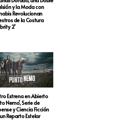
andil Dorado, una Doble
lsión y la Moda con
nabis Revolucionan
stros de la Costura
brity 2’
ro Estrena en Abierto
to Nemo’, Serie de
ense y Ciencia Ficción
un Reparto Estelar