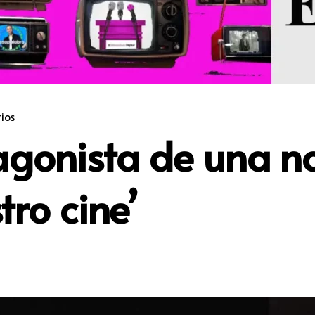
ios
agonista de una n
tro cine’