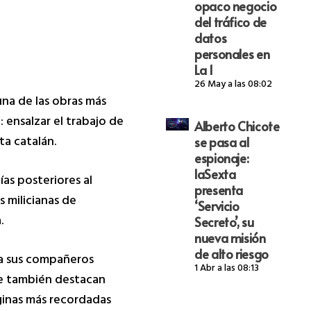
opaco negocio
del tráfico de
datos
personales en
La 1
26 May a las 08:02
una de las obras más
 ensalzar el trabajo de
Alberto Chicote
a catalán.
se pasa al
espionaje:
laSexta
ías posteriores al
presenta
s milicianas de
‘Servicio
.
Secreto’, su
nueva misión
de alto riesgo
e a sus compañeros
1 Abr a las 08:13
ue también destacan
áginas más recordadas