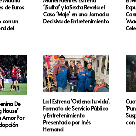
e Madrid
Manel Fuentes Estrena
El M
es de Euros
‘¡Salta!’ y laSexta Revela el
Expu
Caso ‘Maje’ en una Jornada
Can
 con un
Decisiva de Entretenimiento
‘Mae
rd del
Cele
La 1 Estrena ‘Ordena tu vida’,
Cuat
menina De
Formato de Servicio Público
‘Pun
g House’
y Entretenimiento
Susp
Su Amor Por
Presentado por Inés
con 
Adopción
Hernand