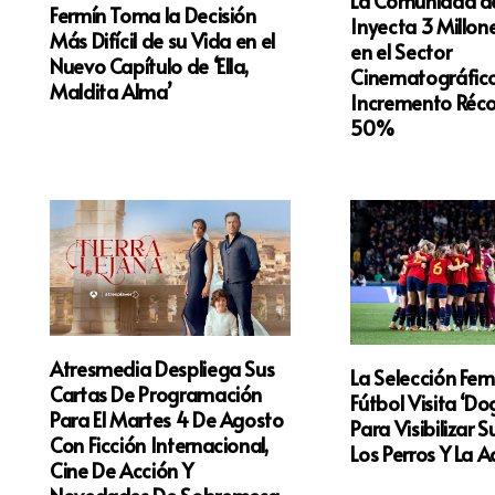
La Comunidad d
Fermín Toma la Decisión
Inyecta 3 Millon
Más Difícil de su Vida en el
en el Sector
Nuevo Capítulo de ‘Ella,
Cinematográfico
Maldita Alma’
Incremento Réco
50%
Atresmedia Despliega Sus
La Selección Fe
Cartas De Programación
Fútbol Visita ‘Do
Para El Martes 4 De Agosto
Para Visibilizar 
Con Ficción Internacional,
Los Perros Y La 
Cine De Acción Y