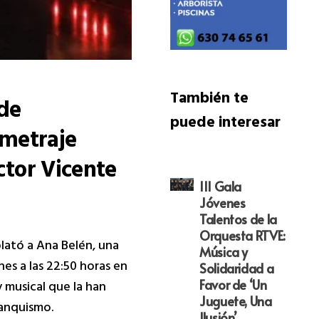
También te
 de
puede interesar
ometraje
ctor Vicente
III Gala
Jóvenes
Talentos de la
Orquesta RTVE:
plató a Ana Belén, una
Música y
nes a las 22:50 horas en
Solidaridad a
Favor de ‘Un
y musical que la han
Juguete, Una
ranquismo.
Ilusión’