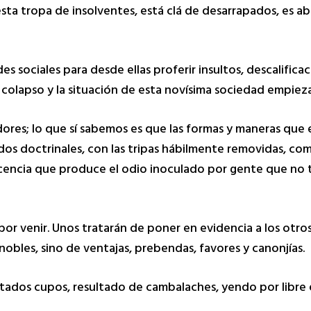
sta tropa de insolventes, está clá de desarrapados, es 
s sociales para desde ellas proferir insultos, descalifica
olapso y la situación de esta novísima sociedad empieza a
dores; lo que sí sabemos es que las formas y maneras qu
os doctrinales, con las tripas hábilmente removidas, c
descencia que produce el odio inoculado por gente que no 
por venir. Unos tratarán de poner en evidencia a los otro
obles, sino de ventajas, prebendas, favores y canonjías.
tados cupos, resultado de cambalaches, yendo por libre e