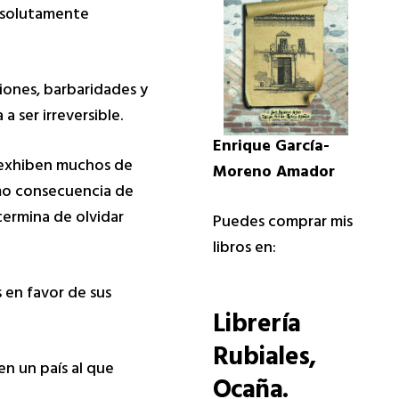
absolutamente
ciones, barbaridades y
 ser irreversible.
Enrique García-
e exhiben muchos de
Moreno Amador
omo consecuencia de
termina de olvidar
Puedes comprar mis
libros en:
s en favor de sus
Librería
Rubiales
,
n un país al que
Ocaña.