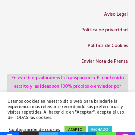
Aviso Legal
Política de privacidad
Política de Cookies
Enviar Nota de Prensa
En este blog valoramos la transparencia. El contenido
escrito y las ideas son 100% propios o enviados por
colaboradores, empresas, asociaciones y
Usamos cookies en nuestro sitio web para brindarle la
administraciones, pero utilizamos herramientas de
experiencia más relevante recordando sus preferencias y
inteligencia artificial para optimizar la maquetación del
visitas repetidas. Al hacer clic en "Aceptar", acepta el uso
de TODAS las cookies.
texto y generar algunas de las imágenes ilustrativas.
Configuración de cookies
ACEPTO
RECHAZO