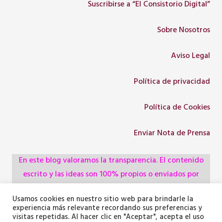
Suscribirse a “El Consistorio Digital”
Sobre Nosotros
Aviso Legal
Política de privacidad
Política de Cookies
Enviar Nota de Prensa
En este blog valoramos la transparencia. El contenido
escrito y las ideas son 100% propios o enviados por
colaboradores, empresas, asociaciones y
Usamos cookies en nuestro sitio web para brindarle la
administraciones, pero utilizamos herramientas de
experiencia más relevante recordando sus preferencias y
inteligencia artificial para optimizar la maquetación del
visitas repetidas. Al hacer clic en "Aceptar", acepta el uso