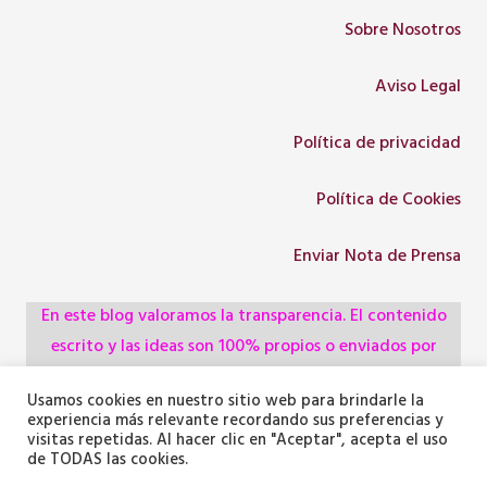
Sobre Nosotros
Aviso Legal
Política de privacidad
Política de Cookies
Enviar Nota de Prensa
En este blog valoramos la transparencia. El contenido
escrito y las ideas son 100% propios o enviados por
colaboradores, empresas, asociaciones y
Usamos cookies en nuestro sitio web para brindarle la
administraciones, pero utilizamos herramientas de
experiencia más relevante recordando sus preferencias y
inteligencia artificial para optimizar la maquetación del
visitas repetidas. Al hacer clic en "Aceptar", acepta el uso
de TODAS las cookies.
texto y generar algunas de las imágenes ilustrativas.